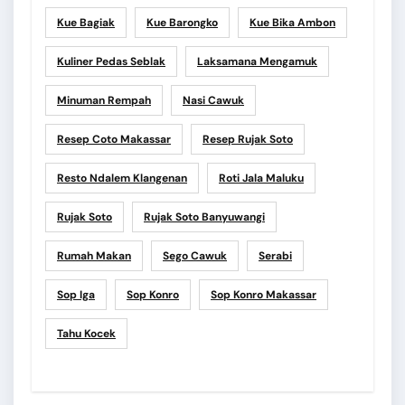
Kue Bagiak
Kue Barongko
Kue Bika Ambon
Kuliner Pedas Seblak
Laksamana Mengamuk
Minuman Rempah
Nasi Cawuk
Resep Coto Makassar
Resep Rujak Soto
Resto Ndalem Klangenan
Roti Jala Maluku
Rujak Soto
Rujak Soto Banyuwangi
Rumah Makan
Sego Cawuk
Serabi
Sop Iga
Sop Konro
Sop Konro Makassar
Tahu Kocek