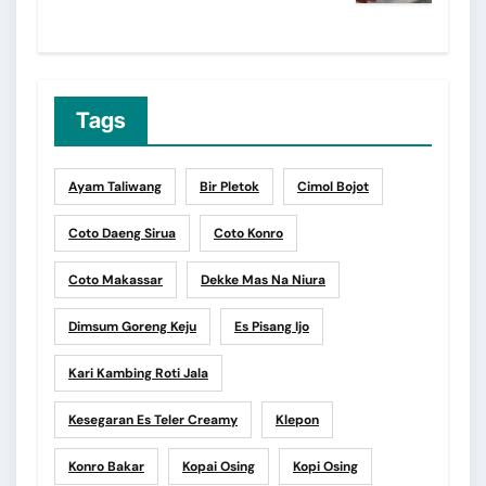
Tags
Ayam Taliwang
Bir Pletok
Cimol Bojot
Coto Daeng Sirua
Coto Konro
Coto Makassar
Dekke Mas Na Niura
Dimsum Goreng Keju
Es Pisang Ijo
Kari Kambing Roti Jala
Kesegaran Es Teler Creamy
Klepon
Konro Bakar
Kopai Osing
Kopi Osing