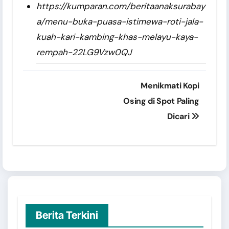
https://kumparan.com/beritaanaksurabay
a/menu-buka-puasa-istimewa-roti-jala-
kuah-kari-kambing-khas-melayu-kaya-
rempah-22LG9Vzw0QJ
Post
Menikmati Kopi
navigation
Osing di Spot Paling
Dicari
Berita Terkini