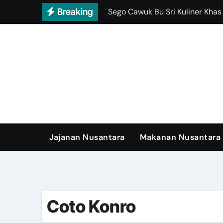
Skip
Breaking
Sego Cawuk Bu Sri Kuliner Kha
to
content
Jajanan Nusantara
Makanan Nusantara
Coto Konro