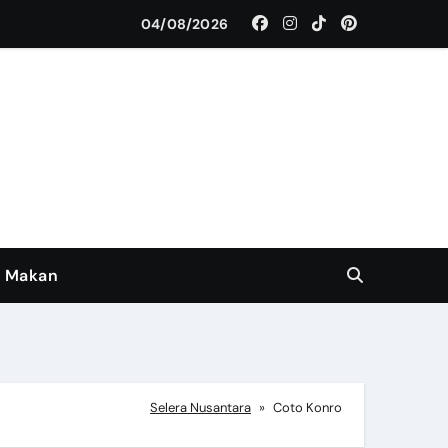
anan Khas yang Legendaris
04/08/2026
 Makan
Selera Nusantara
»
Coto Konro