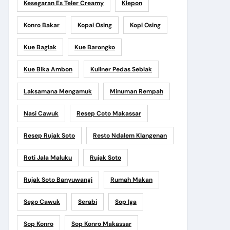
Kesegaran Es Teler Creamy
Klepon
Konro Bakar
Kopai Osing
Kopi Osing
Kue Bagiak
Kue Barongko
Kue Bika Ambon
Kuliner Pedas Seblak
Laksamana Mengamuk
Minuman Rempah
Nasi Cawuk
Resep Coto Makassar
Resep Rujak Soto
Resto Ndalem Klangenan
Roti Jala Maluku
Rujak Soto
Rujak Soto Banyuwangi
Rumah Makan
Sego Cawuk
Serabi
Sop Iga
Sop Konro
Sop Konro Makassar