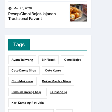
Mar 28, 2026
Resep Cimol Bojot Jajanan
Tradisional Favorit
Tags
Ayam Taliwang
Bir Pletok
Cimol Bojot
Coto Daeng Sirua
Coto Konro
Coto Makassar
Dekke Mas Na Niura
Dimsum Goreng Keju
Es Pisang Ijo
Kari Kambing Roti Jala